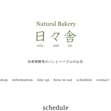
自家製酵母のパンとベーグルのお店
 shop
information
line up
how to eat
schedule
contact
schedule