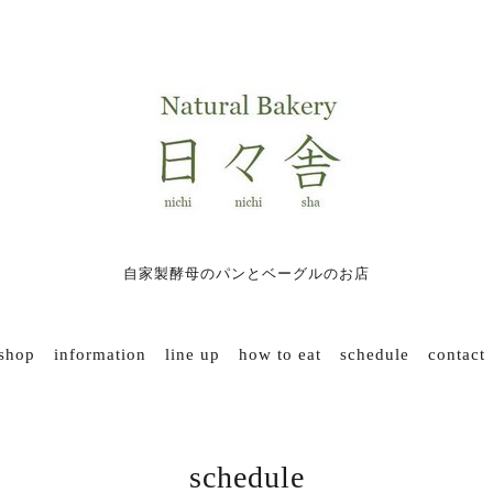
自家製酵母のパンとベーグルのお店
 shop
information
line up
how to eat
schedule
contact
schedule