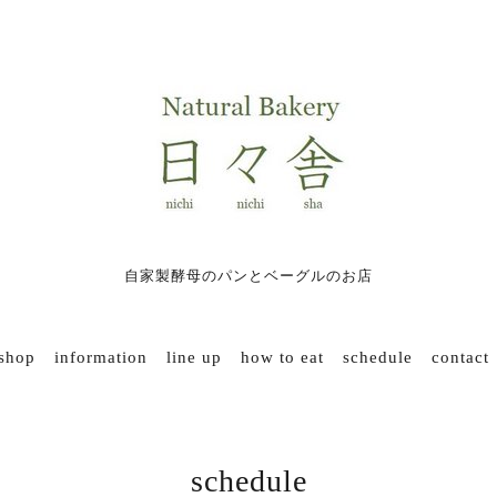
自家製酵母のパンとベーグルのお店
 shop
information
line up
how to eat
schedule
contact
schedule