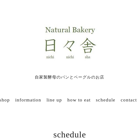
自家製酵母のパンとベーグルのお店
 shop
information
line up
how to eat
schedule
contact
schedule