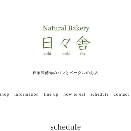
自家製酵母のパンとベーグルのお店
 shop
information
line up
how to eat
schedule
contact
schedule