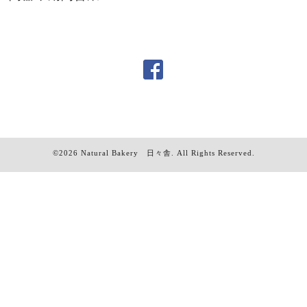
©2026
Natural Bakery 日々舎
. All Rights Reserved.