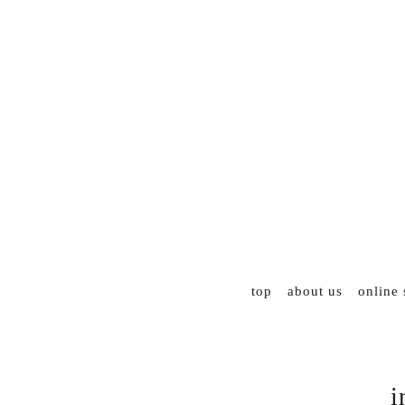
top
about us
online
i