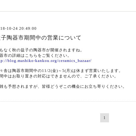
18-10-24 20:49:00
益子陶器市期間中の営業について
もなく秋の益子の陶器市が開催されますね。
器市の詳細はこちらをご覧ください。
tp://blog.mashiko-kankou.org/ceramics_bazaar/
々舎は陶器市期間中の11/2(金)～5(月)は休まず営業いたします。
間中はお取り置きの対応はできませんので、ご了承ください。
雑も予想されますが、皆様どうぞこの機会にお立ち寄りください。
1