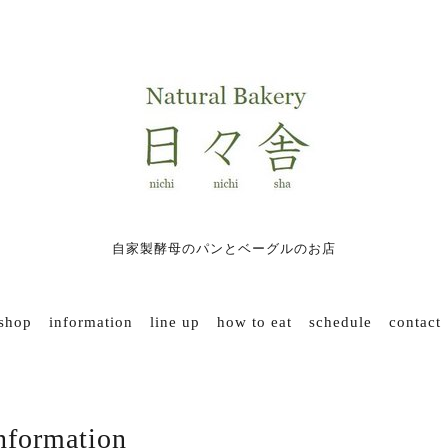
自家製酵母のパンとベーグルのお店
 shop
information
line up
how to eat
schedule
contact
nformation