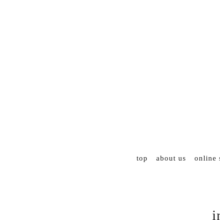
top
about us
online
i