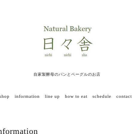
自家製酵母のパンとベーグルのお店
 shop
information
line up
how to eat
schedule
contact
nformation