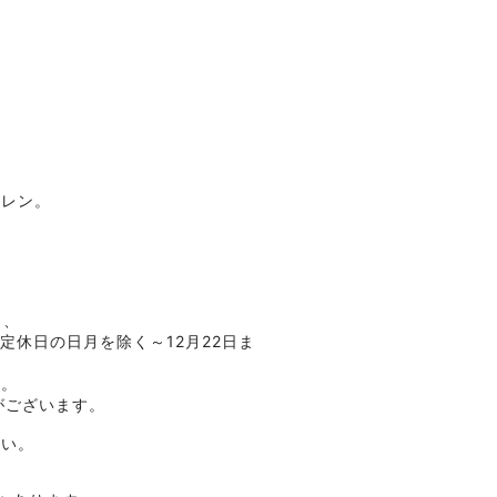
トレン。
り、
(定休日の日月を除く～12月22日ま
い。
がございます。
さい。