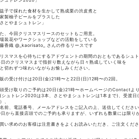
益子で採れた食材を生かして熟成栗の渋皮煮と
家製柚子ピールをプラスした
さとやまシュトレン」
た、今回クリスマスリースのセットもご用意。
場装花やワークショップなどの活動をしている
佐藤香織
@_kaorisato_
さんの作るリースです
リスマスを心待ちにするアドヴェントの期間のおともであるシュ
5日のクリスマスまで指折り数えながら日々熟成していく味を
と切れずつ味わいながらお愉しみください。
販の受け付けは20日(金)21時〜と22日(日)12時〜の2回。
頭受け取りのご予約は20日(金)21時〜ホームページのContactよ
(シュトレン2020は3本、さとやまシュトレンは1本まで)、受渡日
）、
名前、電話番号、メールアドレスをご記入の上、送信してくださ
0日から直接店頭でのご予約も承りますが、いずれも数量には限り
買い求めのお客様は
注意書きをよくお読みいただき、ご注文くだ