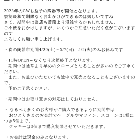
2023年のGWも益子の陶器市が開催となります。
規制緩和で制限なくお出かけができるのは嬉しいですね
さて、期間中は当店も普段より混雑するかもしれません。
ご不便をおかけしますが、いくつかご注意いただく点がございます
ので
よろしくお願い申し上げます。
・春の陶器市期間4/29(土)～5/7(日)、5/2(火)のみお休みです
・11時OPEN～なくなり次第終了となります。
期間中は通常より早めのクローズとなることが多いのでご了承く
ださい。
また、お並びいただいても途中で完売となることもございますの
で、
予めご了承ください。
・期間中はお取り置きの対応はしておりません。
・ なるべく多くのお客様がご購入できるように期間中は
おひとりさまのお会計でベーグルやマフィン、スコーンは1種に
つき5個まで、
クッキーは3個まで購入制限させていただきます。
・お会計は現金のみとなります。