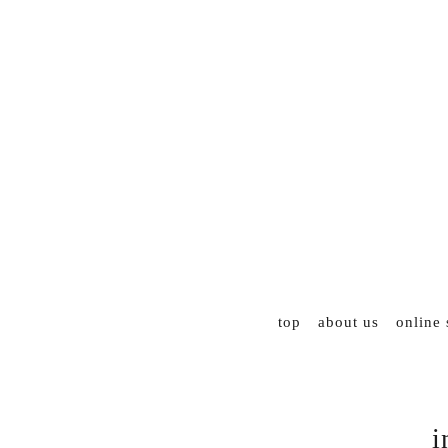
top
about us
online
i