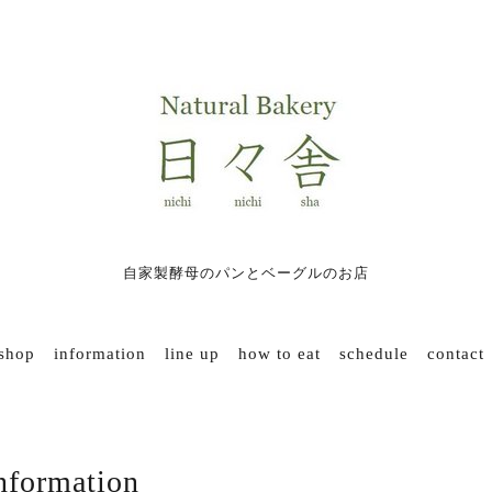
自家製酵母のパンとベーグルのお店
 shop
information
line up
how to eat
schedule
contact
nformation