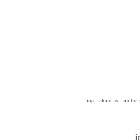
top
about us
online
i