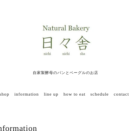
自家製酵母のパンとベーグルのお店
 shop
information
line up
how to eat
schedule
contact
nformation