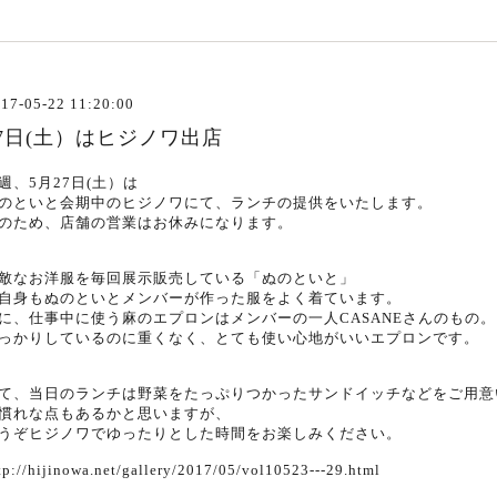
17-05-22 11:20:00
27日(土）はヒジノワ出店
週、5月27日(土）は
のといと会期中のヒジノワにて、ランチの提供をいたします。
のため、店舗の営業はお休みになります。
敵なお洋服を毎回展示販売している「ぬのといと」
自身もぬのといとメンバーが作った服をよく着ています。
に、仕事中に使う麻のエプロンはメンバーの一人CASANEさんのもの。
っかりしているのに重くなく、とても使い心地がいいエプロンです。
て、当日のランチは野菜をたっぷりつかったサンドイッチなどをご用意
慣れな点もあるかと思いますが、
うぞヒジノワでゆったりとした時間をお楽しみください。
tp://hijinowa.net/gallery/2017/05/vol10523---29.html