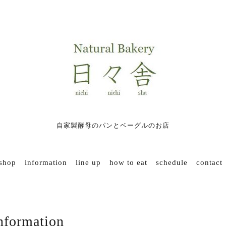
自家製酵母のパンとベーグルのお店
 shop
information
line up
how to eat
schedule
contact
nformation