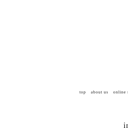
top
about us
online
i