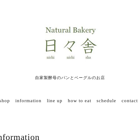
自家製酵母のパンとベーグルのお店
 shop
information
line up
how to eat
schedule
contact
nformation