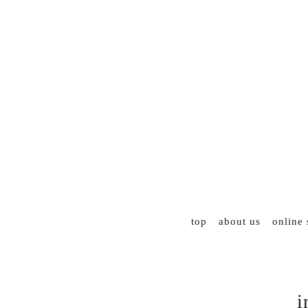
top
about us
online
i